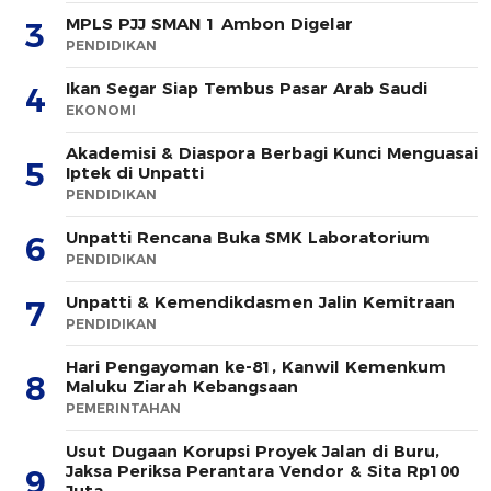
MPLS PJJ SMAN 1 Ambon Digelar
3
PENDIDIKAN
Ikan Segar Siap Tembus Pasar Arab Saudi
4
EKONOMI
Akademisi & Diaspora Berbagi Kunci Menguasai
5
Iptek di Unpatti
PENDIDIKAN
Unpatti Rencana Buka SMK Laboratorium
6
PENDIDIKAN
Unpatti & Kemendikdasmen Jalin Kemitraan
7
PENDIDIKAN
Hari Pengayoman ke-81, Kanwil Kemenkum
8
Maluku Ziarah Kebangsaan
PEMERINTAHAN
Usut Dugaan Korupsi Proyek Jalan di Buru,
Jaksa Periksa Perantara Vendor & Sita Rp100
9
Juta