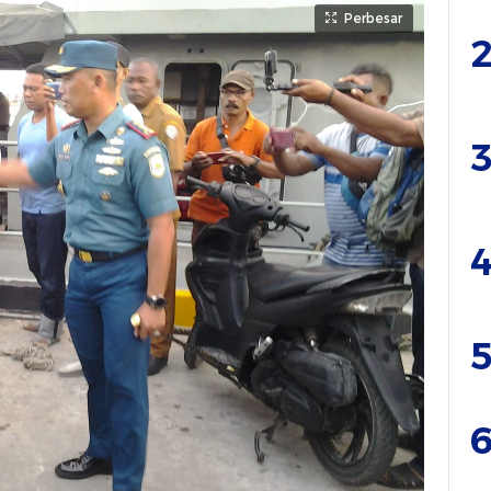
Perbesar
2
3
4
5
6