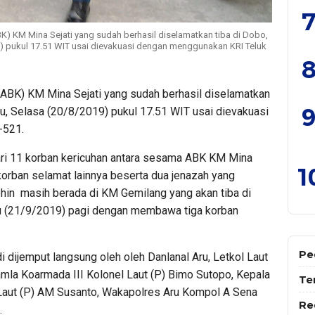
7
) KM Mina Sejati yang sudah berhasil diselamatkan tiba di Dobo,
) pukul 17.51 WIT usai dievakuasi dengan menggunakan KRI Teluk
8
ABK) KM Mina Sejati yang sudah berhasil diselamatkan
9
u, Selasa (20/8/2019) pukul 17.51 WIT usai dievakuasi
-521.
ari 11 korban kericuhan antara sesama ABK KM Mina
1
korban selamat lainnya beserta dua jenazah yang
hin masih berada di KM Gemilang yang akan tiba di
u (21/9/2019) pagi dengan membawa tiga korban
Pe
di dijemput langsung oleh oleh Danlanal Aru, Letkol Laut
amla Koarmada III Kolonel Laut (P) Bimo Sutopo, Kepala
Te
 Laut (P) AM Susanto, Wakapolres Aru Kompol A Sena
Re
.