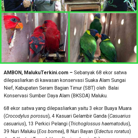
AMBON, MalukuTerkini.com –
Sebanyak 68 ekor satwa
dilepasliarkan di kawasan konservasi Suaka Alam Sungai
Nief, Kabupaten Seram Bagian Timur (SBT) oleh Balai
Konservasi Sumber Daya Alam (BKSDA) Maluku.
68 ekor satwa yang dilepasliarkan yaitu 3 ekor Buaya Muara
(
Crocodylus porosus
), 4 Kasuari Gelambir Ganda (
Casuarius
casuarius
), 13 Perkici Pelangi (
Trichoglossus haematodus
),
39 Nuri Maluku (
Eos bornea
), 8 Nuri Bayan (
Edectus roratus
)