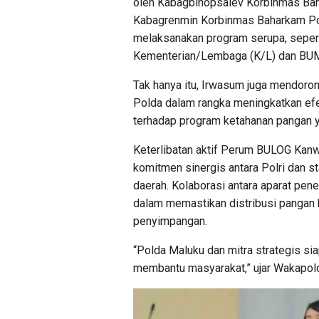
oleh Kabagbinopsalev Korbinmas Baha
Kabagrenmin Korbinmas Baharkam Polr
melaksanakan program serupa, seperti
Kementerian/Lembaga (K/L) dan BUMN
Tak hanya itu, Irwasum juga mendoron
Polda dalam rangka meningkatkan efe
terhadap program ketahanan pangan y
Keterlibatan aktif Perum BULOG Kanwi
komitmen sinergis antara Polri dan s
daerah. Kolaborasi antara aparat pe
dalam memastikan distribusi pangan b
penyimpangan.
“Polda Maluku dan mitra strategis s
membantu masyarakat,” ujar Wakapol