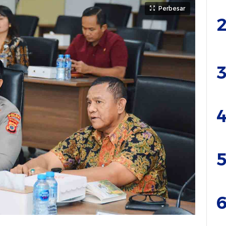
Perbesar
2
3
4
5
6