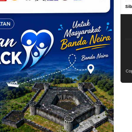
Si
Cop