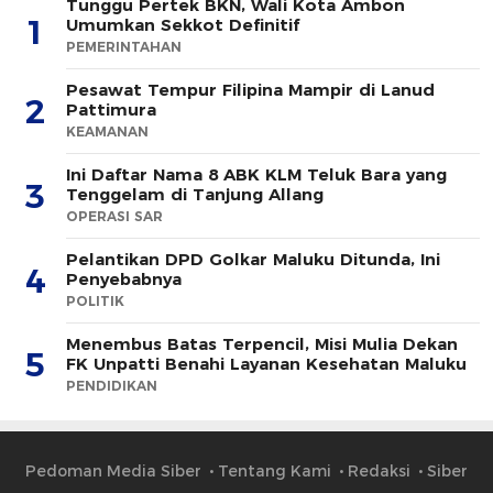
Tunggu Pertek BKN, Wali Kota Ambon
1
Umumkan Sekkot Definitif
PEMERINTAHAN
Pesawat Tempur Filipina Mampir di Lanud
2
Pattimura
KEAMANAN
Ini Daftar Nama 8 ABK KLM Teluk Bara yang
3
Tenggelam di Tanjung Allang
OPERASI SAR
Pelantikan DPD Golkar Maluku Ditunda, Ini
4
Penyebabnya
POLITIK
Menembus Batas Terpencil, Misi Mulia Dekan
5
FK Unpatti Benahi Layanan Kesehatan Maluku
PENDIDIKAN
Pedoman Media Siber
Tentang Kami
Redaksi
Siber