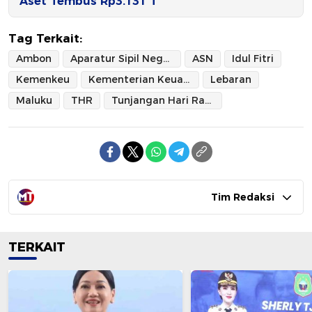
Aset Tembus Rp3.131 T
Tag Terkait:
Ambon
Aparatur Sipil Negara
ASN
Idul Fitri
Kemenkeu
Kementerian Keuangan
Lebaran
Maluku
THR
Tunjangan Hari Raya
Tim Redaksi
TERKAIT