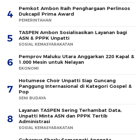
Pemkot Ambon Raih Penghargaan Perlinsos
4
Dukcapil Prima Award
PEMERINTAHAN
TASPEN Ambon Sosialisasikan Layanan bagi
5
ASN & PPPK Unpatti
SOSIAL KEMASYARAKATAN
Pemprov Maluku Utara Anggarkan 220 Kapal &
6
1.000 Mesin untuk Nelayan
EKONOMI
Hotumese Choir Unpatti Siap Guncang
Panggung Internasional di Kategori Gospel &
7
Pop
SENI BUDAYA
Layanan TASPEN Sering Terhambat Data,
Unpatti Minta ASN dan PPPK Tertib
8
Administrasi
SOSIAL KEMASYARAKATAN
Gubernur Sherly Semangati Anggota