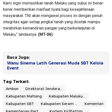
Kami ingin memastikan tanah Maluku yang subur ini benar-
benar memberikan manfaat nyata bagi kesejahteraan
masyarakat. TNI akan mengawal proses ini dengan penuh
integritas agar setiap jengkal tanah yang dicetak mampu
melahirkan kemandirian pangan yang berkelanjutan di
Maluku,” tandasnya.
(MT-06)
Baca Juga:
Wanu Sinema Latih Generasi Muda SBT Kelola
Event
Tag Terkait:
Ambon
Direktorat Jenderal Lahan dan Irigasi Kementerian Pertanian
Kabupaten Malteng
Kabupaten Maluku Tengah
Kabupaten SBT
Kabupaten Seram Bagian Timur
Kementan
Kementerian Pertanian
Kodam XV/Pattimura