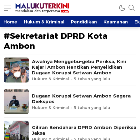
MalukuTerkini.com
Terkini, Mendalam dan Terpercaya
Home
Hukum & Kriminal
Pendidikan
Keamanan
E
#Sekretariat DPRD Kota
Ambon
Awalnya Menggebu-gebu Periksa, Kini
Kajari Ambon Hentikan Penyelidikan
Dugaan Korupsi Setwan Ambon
Hukum & Kriminal
5 tahun yang lalu
Dugaan Korupsi Setwan Ambon Segera
Diekspos
Hukum & Kriminal
5 tahun yang lalu
Giliran Bendahara DPRD Ambon Diperiksa
Jaksa
Hukum & Kriminal
5 tahun yang lalu